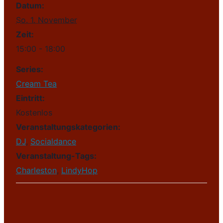
Datum:
So. 1. November
Zeit:
15:00 - 18:00
Series:
Cream Tea
Eintritt:
Kostenlos
Veranstaltungskategorien:
DJ
,
Socialdance
Veranstaltung-Tags:
Charleston
,
LindyHop