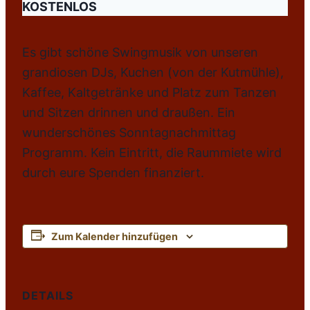
KOSTENLOS
Es gibt schöne Swingmusik von unseren
grandiosen DJs, Kuchen (von der Kutmühle),
Kaffee, Kaltgetränke und Platz zum Tanzen
und Sitzen drinnen und draußen. Ein
wunderschönes Sonntagnachmittag
Programm. Kein Eintritt, die Raummiete wird
durch eure Spenden finanziert.
Zum Kalender hinzufügen
DETAILS