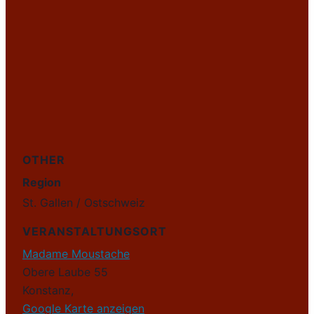
OTHER
Region
St. Gallen / Ostschweiz
VERANSTALTUNGSORT
Madame Moustache
Obere Laube 55
Konstanz
,
Google Karte anzeigen