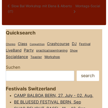
Montags-Social
Slow Bal Workshop mit Elena & Alberto
(IT)
Quicksearch
Class
Crashcourse
DJ
Festival
Choreo
Competition
Party
LiveBand
practica/opentraning
Show
Socialdance
Workshop
Teaster
Suchen
search
Festivals Switzerland
CAMP BALBOA BERN, 27. July - 02. Aug.
BE BLUESED FESTIVAL BERN, Sep