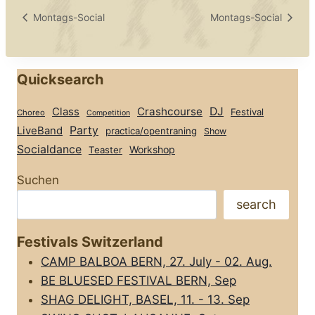
Montags-Social
Montags-Social
Quicksearch
Class
Crashcourse
DJ
Festival
Choreo
Competition
Party
LiveBand
practica/opentraning
Show
Socialdance
Workshop
Teaster
Suchen
search
Festivals Switzerland
CAMP BALBOA BERN, 27. July - 02. Aug.
BE BLUESED FESTIVAL BERN, Sep
SHAG DELIGHT, BASEL, 11. - 13. Sep