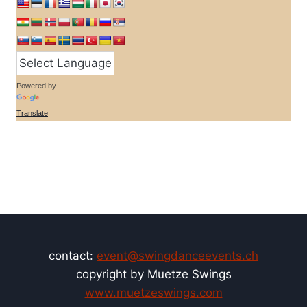
Powered by
Translate
contact:
event@swingdanceevents.ch
copyright by Muetze Swings
www.muetzeswings.com