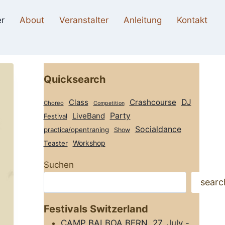
r
About
Veranstalter
Anleitung
Kontakt
Quicksearch
Class
Crashcourse
DJ
Choreo
Competition
Party
LiveBand
Festival
Socialdance
practica/opentraning
Show
Workshop
Teaster
Suchen
searc
Festivals Switzerland
CAMP BALBOA BERN, 27. July -