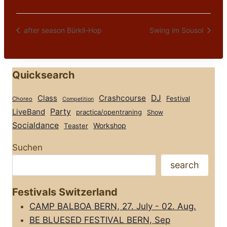
after season Bürkli-Hop
Swing im Sousol
Quicksearch
Class
Crashcourse
DJ
Festival
Choreo
Competition
Party
LiveBand
practica/opentraning
Show
Socialdance
Workshop
Teaster
Suchen
search
Festivals Switzerland
CAMP BALBOA BERN, 27. July - 02. Aug.
BE BLUESED FESTIVAL BERN, Sep