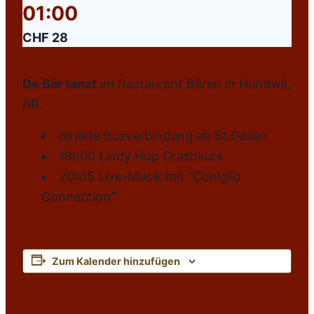
01:00
CHF 28
De Bär tanzt
im Restaurant Bären in Hundwil,
AR.
direkte Busverbindung ab St.Gallen
19h00 Lindy Hop Crashkurs
20h15 Live-Musik mit “Coniglio
Connection”
Zum Kalender hinzufügen