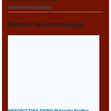
Hundwil
,
9064
Switzerland
Google Karte anzeigen
Related Veranstaltungen
MESOPOTAMIA SWING Platzspitz Pavillon