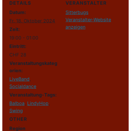
DETAILS
VERANSTALTER
Datum:
Sitterbugs
Veranstalter-Website
Fr. 18. Oktober 2024
anzeigen
Zeit:
19:00 - 01:00
Eintritt:
CHF 28
Veranstaltungskateg
orien:
LiveBand
,
Socialdance
Veranstaltung-Tags:
Balboa
,
LindyHop
,
Swing
OTHER
Region