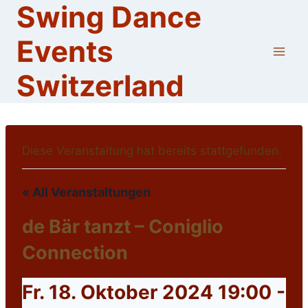
Swing Dance
Skip
to
Events
content
Switzerland
Diese Veranstaltung hat bereits stattgefunden.
« All Veranstaltungen
de Bär tanzt – Coniglio
Connection
Fr. 18. Oktober 2024 19:00
-