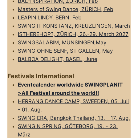
BAL-INSPIRATION, ZÜRICH, Feb
Masters of Swing Dance, ZÜRICH, Feb
LEAPIN'LINDY, BERN. Feb
SWING IT KONSTANZ, KREUZLINGEN, March
ISTHEREHOP?, ZÜRICH, 26.-29. March 2027
SWINGSALABIM, MÜNSINGEN,May
SWING OHNE SENF, ST GALLEN,
May
BALBOA DELIGHT, BASEL, June
Festivals International
Eventcalender worldwide SWINGPLANIT
>All FestivaI around the world!!
HERRANG DANCE CAMP, SWEEDEN, 05. Juli
- 01. Aug.
SWING ERA, Bangkok Thailand, 13. - 17. Aug.
SWINGIN SPRING, GÖTEBORG, 19. - 23.
März