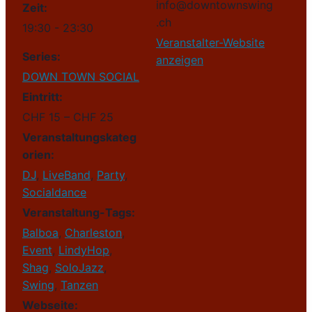
info@downtownswing
Zeit:
.ch
19:30 - 23:30
Veranstalter-Website
Series:
anzeigen
DOWN TOWN SOCIAL
Eintritt:
CHF 15 – CHF 25
Veranstaltungskateg
orien:
DJ
,
LiveBand
,
Party
,
Socialdance
Veranstaltung-Tags:
Balboa
,
Charleston
,
Event
,
LindyHop
,
Shag
,
SoloJazz
,
Swing
,
Tanzen
Webseite: