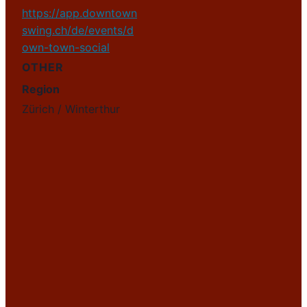
https://app.downtown
swing.ch/de/events/d
own-town-social
OTHER
Region
Zürich / Winterthur