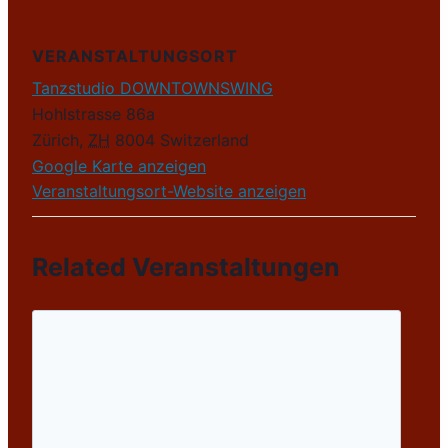
VERANSTALTUNGSORT
Tanzstudio DOWNTOWNSWING
Hohlstrasse 86a
Zürich
,
ZH
8004
Switzerland
Google Karte anzeigen
Veranstaltungsort-Website anzeigen
Related Veranstaltungen