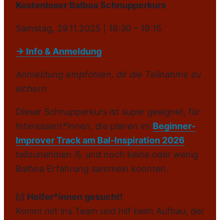
Kostenloser Balboa Schnupperkurs
Samstag, 29.11.2025 | 18:30 – 19:15
→ Info & Anmeldung
Anmeldung empfohlen, dir die Teilnahme zu
sichern
Dieser Schnupperkurs ist super geeignet, für
Interessent*innen, die planen im
Beginner-
Improver Track am Bal-Inspiration 2026
teilzunehmen 💪 und noch keine oder wenig
Balboa Erfahrung sammeln konnten.
🙌
Helfer*innen gesucht!
Komm mit ins Team und hilf beim Aufbau, der