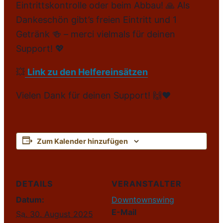
Eintrittskontrolle oder beim Abbau! 🙏 Als
Dankeschön gibt’s freien Eintritt und 1
Getränk 🍻 – merci vielmals für deinen
Support! 💖
💥
Link zu den Helfereinsätzen
Vielen Dank für deinen Support! 🙌❤️
Zum Kalender hinzufügen
DETAILS
VERANSTALTER
Datum:
Downtownswing
E-Mail
Sa. 30. August 2025