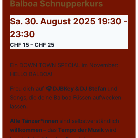
Balboa Schnupperkurs
Sa. 30. August 2025 19:30
-
23:30
CHF 15 – CHF 25
Ein DOWN TOWN SPECIAL im November:
HELLO BALBOA!
Freu dich auf
🎧 DJBKey & DJ Stefan
und
Songs
,
die deine Balboa Füssen aufwecken
lassen
.
Alle Tänzer*innen
sind selbstverständlich
willkommen –
das
Tempo der Musik
wird