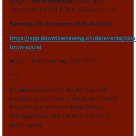
lediglich
leicht schneller
als bei einem
“normalen” DOWN TOWN SOCIAL sein
😍
Samstag, 29. November 2025 ab 19:30
https://app.downtownswing.ch/de/events/dow
town-social
🎟️ CHF 15.00 / mit Legi CHF 10.00
***
Du suchst nach einer Möglichkeit und
Inspiration, zu schneller Musik zu tanzen?
Besuche uns am kostenlosen Balboa
Schnupperkurs und starte an der Party
gleich durch: