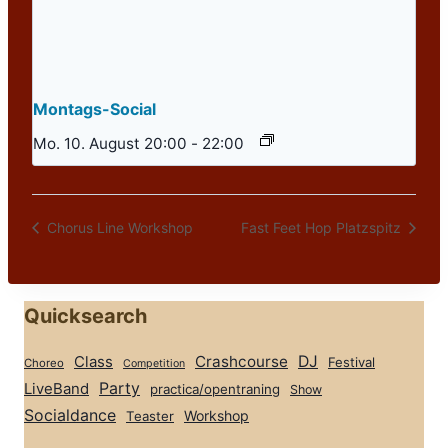
Montags-Social
Mo. 10. August 20:00
-
22:00
Chorus Line Workshop
Fast Feet Hop Platzspitz
Quicksearch
Class
Crashcourse
DJ
Festival
Choreo
Competition
Party
LiveBand
practica/opentraning
Show
Socialdance
Workshop
Teaster