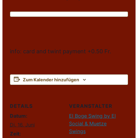
info: card and twint payment +0.50 Fr.
Zum Kalender hinzufügen
DETAILS
VERANSTALTER
Datum:
El Boge Swing by El
Social & Muetze
Di. 16. Juni
Swings
Zeit: