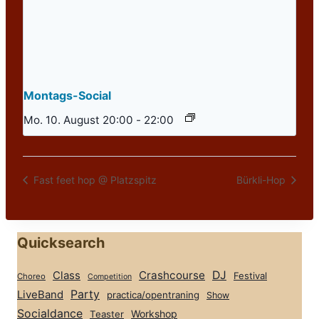
Montags-Social
Mo. 10. August 20:00
-
22:00
Fast feet hop @ Platzspitz
Bürkli-Hop
Quicksearch
Class
Crashcourse
DJ
Festival
Choreo
Competition
Party
LiveBand
practica/opentraning
Show
Socialdance
Workshop
Teaster