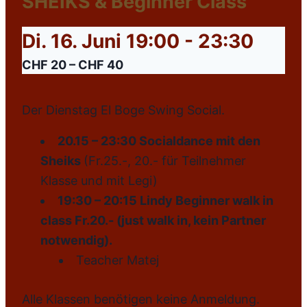
SHEIKS & Beginner Class
Di. 16. Juni 19:00
-
23:30
CHF 20 – CHF 40
Der Dienstag El Boge Swing Social.
20.15 – 23:30 Socialdance mit den
Sheiks
(Fr.25.-, 20.- für Teilnehmer
Klasse und mit Legi)
19:30 – 20:15 Lindy Beginner walk in
class Fr.20.- (just walk in, kein Partner
notwendig).
Teacher Matej
Alle Klassen benötigen keine Anmeldung.