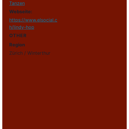
Tanzen
Webseite:
https://www.elsocial.c
h/lindy-hop
OTHER
Region
Zürich / Winterthur