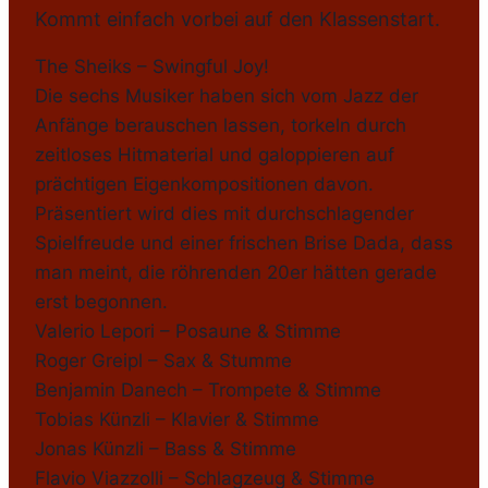
Kommt einfach vorbei auf den Klassenstart.
The Sheiks – Swingful Joy!
Die sechs Musiker haben sich vom Jazz der
Anfänge berauschen lassen, torkeln durch
zeitloses Hitmaterial und galoppieren auf
prächtigen Eigenkompositionen davon.
Präsentiert wird dies mit durchschlagender
Spielfreude und einer frischen Brise Dada, dass
man meint, die röhrenden 20er hätten gerade
erst begonnen.
Valerio Lepori – Posaune & Stimme
Roger Greipl – Sax & Stumme
Benjamin Danech – Trompete & Stimme
Tobias Künzli – Klavier & Stimme
Jonas Künzli – Bass & Stimme
Flavio Viazzolli – Schlagzeug & Stimme