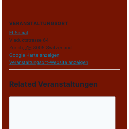
VERANSTALTUNGSORT
El Social
Viaduktstrasse 64
Zürich
,
ZH
8005
Switzerland
Google Karte anzeigen
Veranstaltungsort-Website anzeigen
Related Veranstaltungen