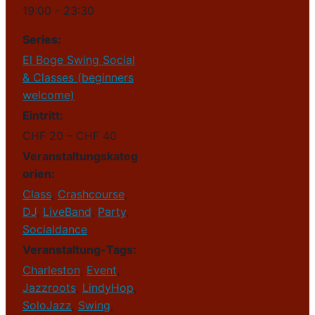
19:00 - 23:30
Series:
El Boge Swing Social
& Classes (beginners
welcome)
Eintritt:
CHF 20 – CHF 40
Veranstaltungskateg
orien:
Class
,
Crashcourse
,
DJ
,
LiveBand
,
Party
,
Socialdance
Veranstaltung-Tags:
Charleston
,
Event
,
Jazzroots
,
LindyHop
,
SoloJazz
,
Swing
,