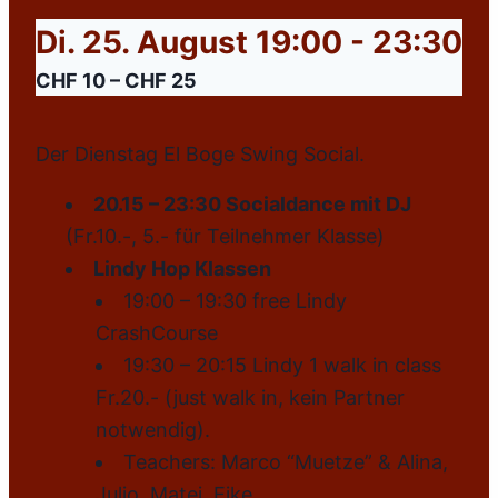
Di. 25. August 19:00
-
23:30
CHF 10 – CHF 25
Der Dienstag El Boge Swing Social.
20.15 – 23:30 Socialdance mit DJ
(Fr.10.-, 5.- für Teilnehmer Klasse)
Lindy Hop Klassen
19:00 – 19:30 free Lindy
CrashCourse
19:30 – 20:15 Lindy 1 walk in class
Fr.20.- (just walk in, kein Partner
notwendig).
Teachers: Marco “Muetze” & Alina,
Julio, Matej, Eike