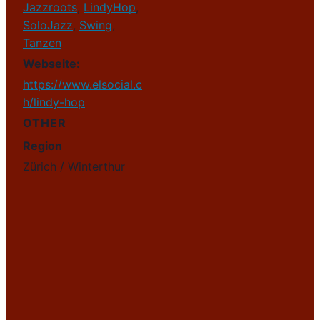
Jazzroots
,
LindyHop
,
SoloJazz
,
Swing
,
Tanzen
Webseite:
https://www.elsocial.c
h/lindy-hop
OTHER
Region
Zürich / Winterthur