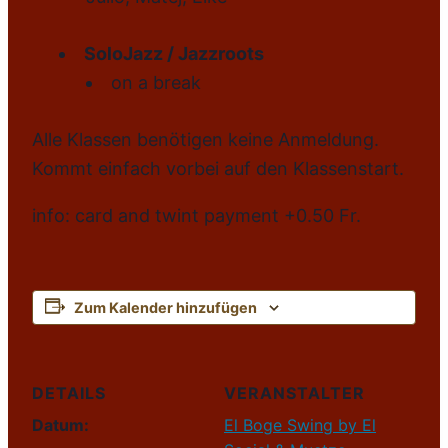
SoloJazz / Jazzroots
on a break
Alle Klassen benötigen keine Anmeldung.
Kommt einfach vorbei auf den Klassenstart.
info: card and twint payment +0.50 Fr.
Zum Kalender hinzufügen
DETAILS
VERANSTALTER
Datum:
El Boge Swing by El