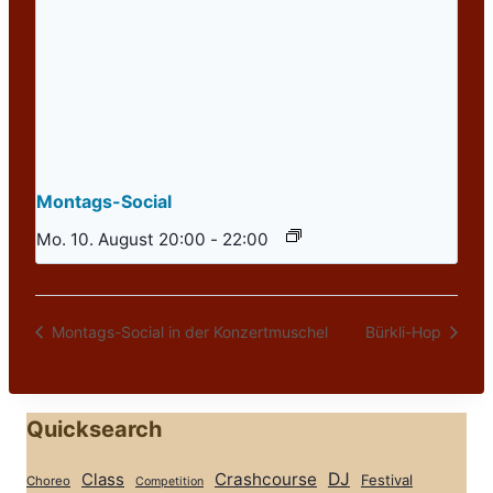
Montags-Social
Mo. 10. August 20:00
-
22:00
Montags-Social in der Konzertmuschel
Bürkli-Hop
Quicksearch
Class
Crashcourse
DJ
Festival
Choreo
Competition