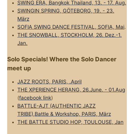
SWING ERA, Bangkok Thailand, 13. - 17. Aug.
SWINGIN SPRING, GÖTEBORG, 19. - 23.
März
SOFIA SWING DANCE FESTIVAL, SOFIA, Mai
.
THE SNOWBALL, STOCKHOLM, 26. Dez.-1.
Jan.
Solo Specials! Where the Solo Dancer
meet up
JAZZ ROOTS, PARIS, .April
THE XPERIENCE HERANG, 26.June. - 01.Aug
(
facebook link
)
BATTLE-AJT (AUTHENTIC JAZZ
TRIBE),Battle & Workshop, PARIS, März
THE BATTLE STUDIO HOP, TOULOUSE, Jan