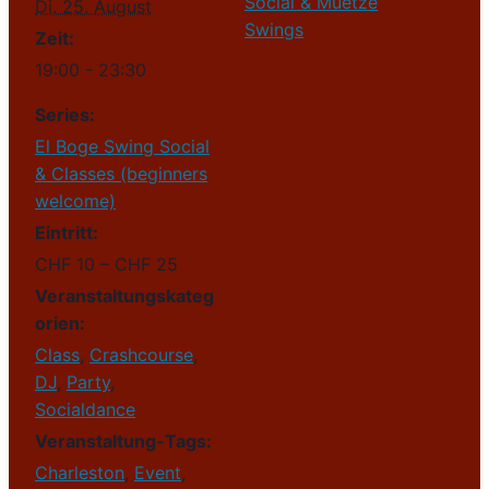
Social & Muetze
Di. 25. August
Swings
Zeit:
19:00 - 23:30
Series:
El Boge Swing Social
& Classes (beginners
welcome)
Eintritt:
CHF 10 – CHF 25
Veranstaltungskateg
orien:
Class
,
Crashcourse
,
DJ
,
Party
,
Socialdance
Veranstaltung-Tags:
Charleston
,
Event
,