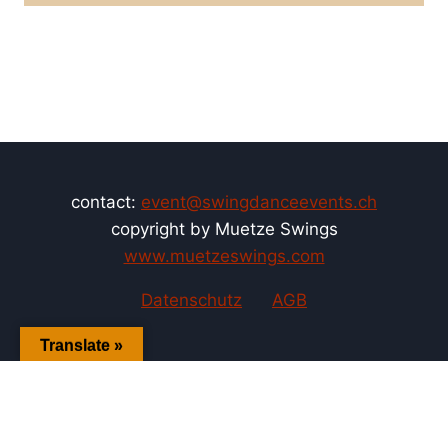
contact:
event@swingdanceevents.ch
copyright by Muetze Swings
www.muetzeswings.com
Datenschutz
AGB
Translate »