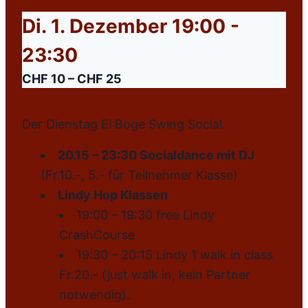
Di. 1. Dezember 19:00
-
23:30
CHF 10 – CHF 25
Der Dienstag El Boge Swing Social.
20.15 – 23:30 Socialdance mit DJ
(Fr.10.-, 5.- für Teilnehmer Klasse)
Lindy Hop Klassen
19:00 – 19:30 free Lindy
CrashCourse
19:30 – 20:15 Lindy 1 walk in class
Fr.20.- (just walk in, kein Partner
notwendig).