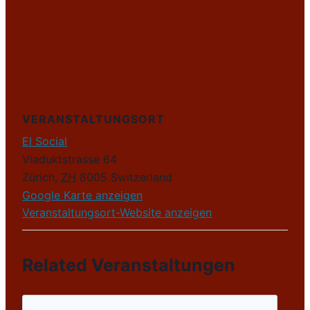
VERANSTALTUNGSORT
El Social
Viaduktstrasse 64
Zürich
,
ZH
8005
Switzerland
Google Karte anzeigen
Veranstaltungsort-Website anzeigen
Related Veranstaltungen