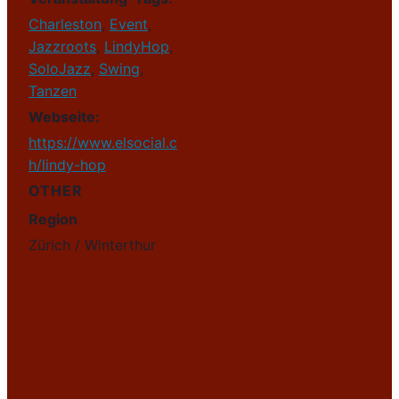
Charleston
,
Event
,
Jazzroots
,
LindyHop
,
SoloJazz
,
Swing
,
Tanzen
Webseite:
https://www.elsocial.c
h/lindy-hop
OTHER
Region
Zürich / Winterthur