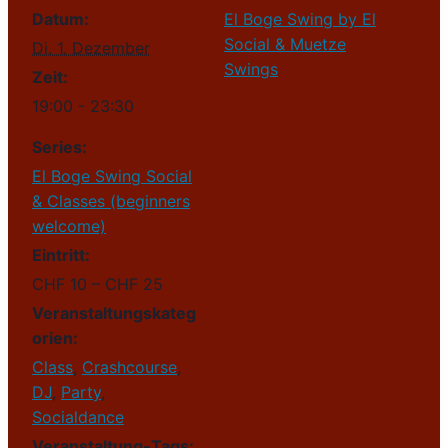
Datum:
El Boge Swing by El
Social & Muetze
Di. 1. Dezember
Swings
Zeit:
19:00 - 23:30
Series:
El Boge Swing Social
& Classes (beginners
welcome)
Eintritt:
CHF 10 – CHF 25
Veranstaltungskateg
orien:
Class
,
Crashcourse
,
DJ
,
Party
,
Socialdance
Veranstaltung-Tags: