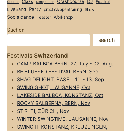
Class
Crashcourse
DJ
Festival
Choreo
Competition
Party
LiveBand
practica/opentraning
Show
Socialdance
Workshop
Teaster
Suchen
search
Festivals Switzerland
CAMP BALBOA BERN, 27. July - 02. Aug.
BE BLUESED FESTIVAL BERN, Sep
SHAG DELIGHT, BASEL, 11. - 13. Sep
SWING SHOT, LAUSANNE, Oct
LAKESIDE BALBOA, KONSTANZ, Oct
ROCKY BALBERNA, BERN, Nov
STIR IT!, ZÜRICH, Nov
WINTER SWINGTIME, LAUSANNE, Nov
SWING IT KONSTANZ, KREUZLINGEN,