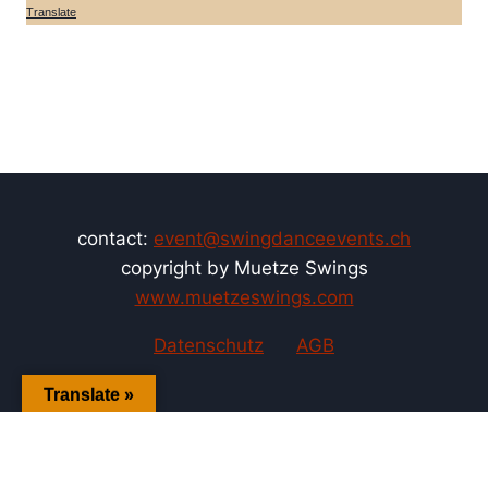
Translate
contact:
event@swingdanceevents.ch
copyright by Muetze Swings
www.muetzeswings.com
Datenschutz
AGB
Translate »