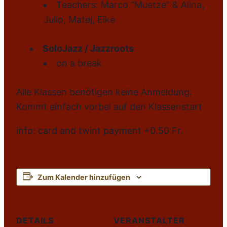
Teachers: Marco “Muetze” & Alina,
Julio, Matej, Eike
SoloJazz / Jazzroots
on a break
Alle Klassen benötigen keine Anmeldung.
Kommt einfach vorbei auf den Klassenstart.
info: card and twint payment +0.50 Fr.
Zum Kalender hinzufügen
DETAILS
VERANSTALTER