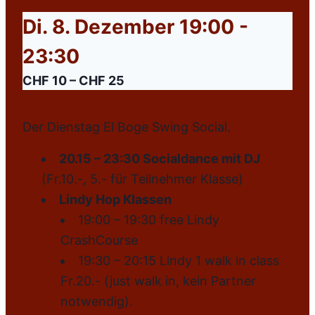
Di. 8. Dezember 19:00
-
23:30
CHF 10 – CHF 25
Der Dienstag El Boge Swing Social.
20.15 – 23:30 Socialdance mit DJ
(Fr.10.-, 5.- für Teilnehmer Klasse)
Lindy Hop Klassen
19:00 – 19:30 free Lindy
CrashCourse
19:30 – 20:15 Lindy 1 walk in class
Fr.20.- (just walk in, kein Partner
notwendig).