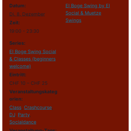
Datum:
El Boge Swing by El
Social & Muetze
Di. 8. Dezember
Swings
Zeit:
19:00 - 23:30
Series:
El Boge Swing Social
& Classes (beginners
welcome)
Eintritt:
CHF 10 – CHF 25
Veranstaltungskateg
orien:
Class
,
Crashcourse
,
DJ
,
Party
,
Socialdance
Veranstaltung-Tags: