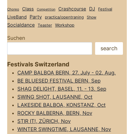
Class
Crashcourse
DJ
Festival
Choreo
Competition
Party
LiveBand
practica/opentraning
Show
Socialdance
Workshop
Teaster
Suchen
search
Festivals Switzerland
CAMP BALBOA BERN, 27. July - 02. Aug.
BE BLUESED FESTIVAL BERN, Sep
SHAG DELIGHT, BASEL, 11. - 13. Sep
SWING SHOT, LAUSANNE, Oct
LAKESIDE BALBOA, KONSTANZ, Oct
ROCKY BALBERNA, BERN, Nov
STIR IT!, ZÜRICH, Nov
WINTER SWINGTIME, LAUSANNE, Nov