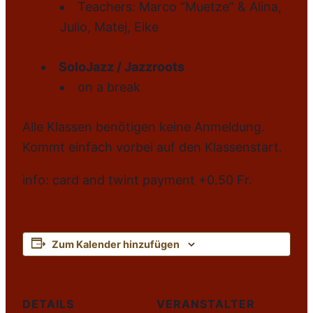
Teachers: Marco “Muetze” & Alina,
Julio, Matej, Eike
SoloJazz / Jazzroots
on a break
Alle Klassen benötigen keine Anmeldung.
Kommt einfach vorbei auf den Klassenstart.
info: card and twint payment +0.50 Fr.
Zum Kalender hinzufügen
DETAILS
VERANSTALTER