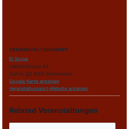
VERANSTALTUNGSORT
El Social
Viaduktstrasse 64
Zürich
,
ZH
8005
Switzerland
Google Karte anzeigen
Veranstaltungsort-Website anzeigen
Related Veranstaltungen