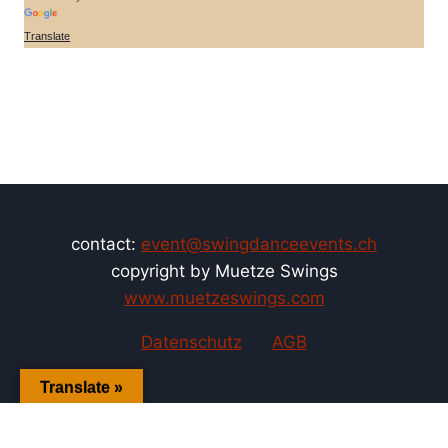
Translate
contact:
event@swingdanceevents.ch
copyright by Muetze Swings
www.muetzeswings.com
Datenschutz
AGB
Translate »