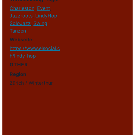
Charleston
,
Event
,
Jazzroots
,
LindyHop
,
SoloJazz
,
Swing
,
Tanzen
Webseite:
https://www.elsocial.c
h/lindy-hop
OTHER
Region
Zürich / Winterthur