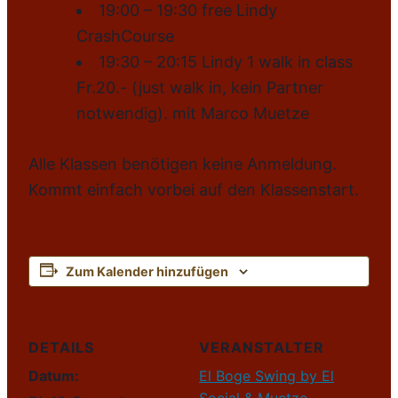
19:00 – 19:30 free Lindy
CrashCourse
19:30 – 20:15 Lindy 1 walk in class
Fr.20.- (just walk in, kein Partner
notwendig). mit Marco Muetze
Alle Klassen benötigen keine Anmeldung.
Kommt einfach vorbei auf den Klassenstart.
Zum Kalender hinzufügen
DETAILS
VERANSTALTER
Datum:
El Boge Swing by El