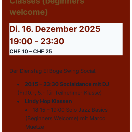
Classes (beginners
welcome)
Di. 16. Dezember 2025
19:00
-
23:30
CHF 10 – CHF 25
Der Dienstag El Boge Swing Social.
20.15 – 23:30 Socialdance mit DJ
(Fr.10.-, 5.- für Teilnehmer Klasse)
Lindy Hop Klassen
18:15 – 19:00 Solo Jazz Basics
(Beginners Welcome) mit Marco
Muetze