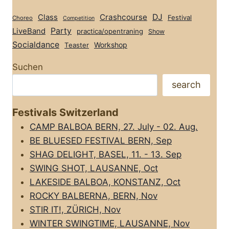
Class
Crashcourse
DJ
Festival
Choreo
Competition
Party
LiveBand
practica/opentraning
Show
Socialdance
Workshop
Teaster
Suchen
search
Festivals Switzerland
CAMP BALBOA BERN, 27. July - 02. Aug.
BE BLUESED FESTIVAL BERN, Sep
SHAG DELIGHT, BASEL, 11. - 13. Sep
SWING SHOT, LAUSANNE, Oct
LAKESIDE BALBOA, KONSTANZ, Oct
ROCKY BALBERNA, BERN, Nov
STIR IT!, ZÜRICH, Nov
WINTER SWINGTIME, LAUSANNE, Nov