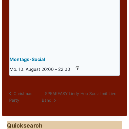
Montags-Social
Mo. 10. August 20:00
-
22:00
SPEAKEASY Lindy Hop Social mit Live
Christmas
Party
Band
Quicksearch