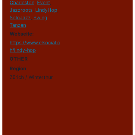
Charleston
,
Event
,
Jazzroots
,
LindyHop
,
SoloJazz
,
Swing
,
Tanzen
Webseite:
https://www.elsocial.c
h/lindy-hop
OTHER
Region
Zürich / Winterthur