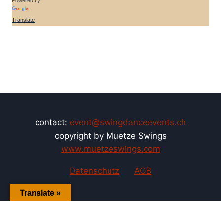
Powered by
Translate
contact:
event@swingdanceevents.ch
copyright by Muetze Swings
www.muetzeswings.com
Datenschutz
AGB
Translate »