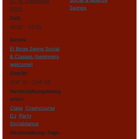
Social & Muetze
Di. 16. Dezember
Swings
2025
Zeit:
19:00 - 23:30
Series:
El Boge Swing Social
& Classes (beginners
welcome)
Eintritt:
CHF 10 – CHF 25
Veranstaltungskateg
orien:
Class
,
Crashcourse
,
DJ
,
Party
,
Socialdance
Veranstaltung-Tags: