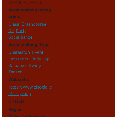
CHF 10 – CHF 25
Veranstaltungskateg
orien:
Class
,
Crashcourse
,
DJ
,
Party
,
Socialdance
Veranstaltung-Tags:
Charleston
,
Event
,
Jazzroots
,
LindyHop
,
SoloJazz
,
Swing
,
Tanzen
Webseite:
https://www.elsocial.c
h/lindy-hop
OTHER
Region