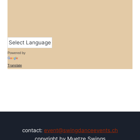
Powered by
Translate
contact:
event@swingdanceevents.ch
copyright by Muetze Swings