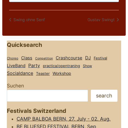
Swing ohne Senf
Gustav Swingt
Quicksearch
Class
Crashcourse
DJ
Festival
Choreo
Competition
Party
LiveBand
practica/opentraning
Show
Socialdance
Workshop
Teaster
Suchen
search
Festivals Switzerland
CAMP BALBOA BERN, 27. July - 02. Aug.
BE BLUESED FESTIVAL BERN, Sep