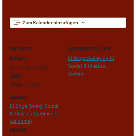
Zum Kalender hinzufügen
DETAILS
VERANSTALTER
Datum:
El Boge Swing by El
Social & Muetze
Di. 10. Juni 2025
Swings
Zeit:
19:00 - 23:30
Series:
El Boge Swing Social
& Classes (beginners
welcome)
Eintritt: