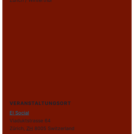
Zürich / Winterthur
VERANSTALTUNGSORT
El Social
Viaduktstrasse 64
Zürich
,
ZH
8005
Switzerland