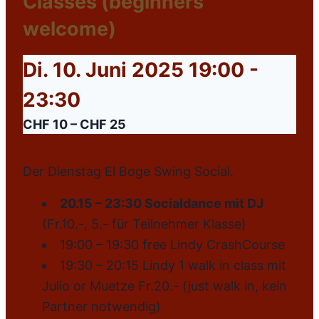
Classes (beginners
welcome)
Di. 10. Juni 2025 19:00
-
23:30
CHF 10 – CHF 25
Der Dienstag El Boge Swing Social.
20.15 – 23:30 Socialdance mit DJ
(Fr.10.-, 5.- für Teilnehmer Klasse)
19:00 – 19:30 free Lindy CrashCourse
19:30 – 20:15 Lindy 1 walk in class mit
Julio or Muetze Fr.20.- (just walk in, kein
Partner notwendig)