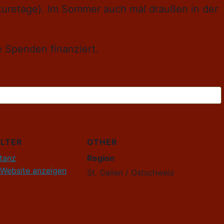
turetage). Im Sommer auch mal draußen in der
re Spenden finanziert.
LTER
OTHER
tanz
Region
-Website anzeigen
St. Gallen / Ostschweiz