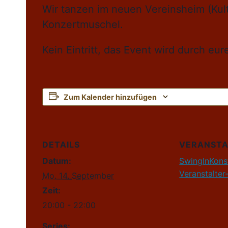
Wir tanzen im neuen Vereinsheim (Kul
Konzertmuschel.
Kein Eintritt, das Event wird durch eu
Zum Kalender hinzufügen
DETAILS
VERANSTA
Datum:
SwingInKons
Veranstalter
Mo. 14. September
Zeit:
20:00 - 22:00
Series: