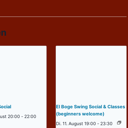
en
ocial
El Boge Swing Social & Classes
(beginners welcome)
gust 20:00
-
22:00
Di. 11. August 19:00
-
23:30