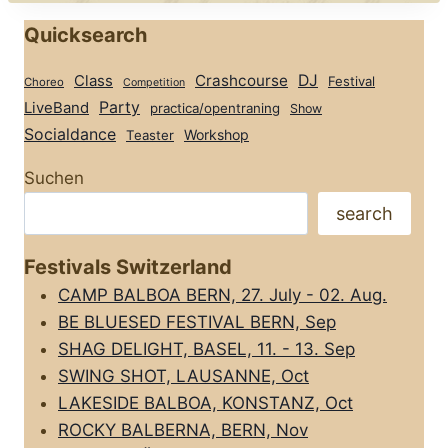
Quicksearch
Class
Crashcourse
DJ
Festival
Choreo
Competition
Party
LiveBand
practica/opentraning
Show
Socialdance
Workshop
Teaster
Suchen
search
Festivals Switzerland
CAMP BALBOA BERN, 27. July - 02. Aug.
BE BLUESED FESTIVAL BERN, Sep
SHAG DELIGHT, BASEL, 11. - 13. Sep
SWING SHOT, LAUSANNE, Oct
LAKESIDE BALBOA, KONSTANZ, Oct
ROCKY BALBERNA, BERN, Nov