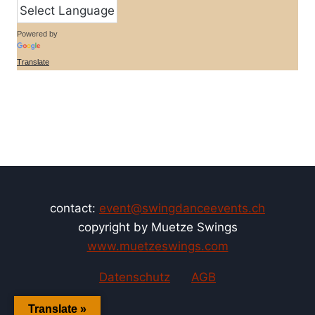
Powered by
Translate
contact:
event@swingdanceevents.ch
copyright by Muetze Swings
www.muetzeswings.com
Datenschutz
AGB
Translate »