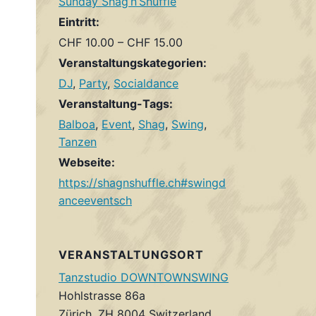
Sunday Shag’n’Shuffle
Eintritt:
CHF 10.00 – CHF 15.00
Veranstaltungskategorien:
DJ
,
Party
,
Socialdance
Veranstaltung-Tags:
Balboa
,
Event
,
Shag
,
Swing
,
Tanzen
Webseite:
https://shagnshuffle.ch#swingd
anceeventsch
VERANSTALTUNGSORT
Tanzstudio DOWNTOWNSWING
Hohlstrasse 86a
Zürich
,
ZH
8004
Switzerland