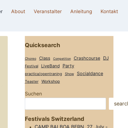
r
About
Veranstalter
Anleitung
Kontakt
Quicksearch
Class
Crashcourse
DJ
Choreo
Competition
Party
LiveBand
Festival
Socialdance
practica/opentraning
Show
Workshop
Teaster
Suchen
searc
Festivals Switzerland
CAMP BALBOA BERN, 27. July -