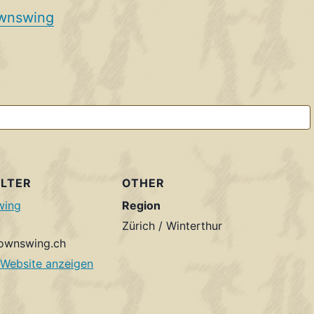
ownswing
LTER
OTHER
wing
Region
Zürich / Winterthur
ownswing.ch
-Website anzeigen