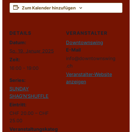
Zum Kalender hinzufügen
DETAILS
VERANSTALTER
Datum:
Downtownswing
E-Mail
So. 19. Januar 2025
info@downtownswing
Zeit:
.ch
16:00 - 19:00
Veranstalter-Website
Series:
anzeigen
SUNDAY
SHAG’N’SHUFFLE
Eintritt:
CHF 20.00 – CHF
25.00
Veranstaltungskateg