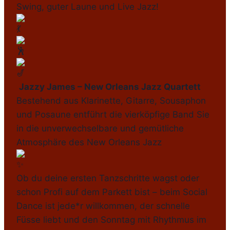
Swing, guter Laune und Live Jazz!
Jazzy James – New Orleans Jazz Quartett
Bestehend aus Klarinette, Gitarre, Sousaphon
und Posaune entführt die vierköpfige Band Sie
in die unverwechselbare und gemütliche
Atmosphäre des New Orleans Jazz
Ob du deine ersten Tanzschritte wagst oder
schon Profi auf dem Parkett bist – beim Social
Dance ist jede*r willkommen, der schnelle
Füsse liebt und den Sonntag mit Rhythmus im