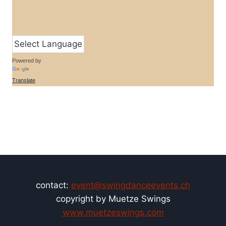
Powered by
Translate
contact:
event@swingdanceevents.ch
copyright by Muetze Swings
www.muetzeswings.com