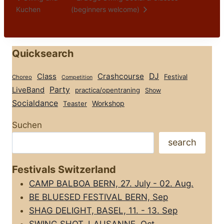
Kuchen
(beginners welcome)
Quicksearch
Class
Crashcourse
DJ
Festival
Choreo
Competition
Party
LiveBand
practica/opentraning
Show
Socialdance
Workshop
Teaster
Suchen
search
Festivals Switzerland
CAMP BALBOA BERN, 27. July - 02. Aug.
BE BLUESED FESTIVAL BERN, Sep
SHAG DELIGHT, BASEL, 11. - 13. Sep
SWING SHOT, LAUSANNE, Oct