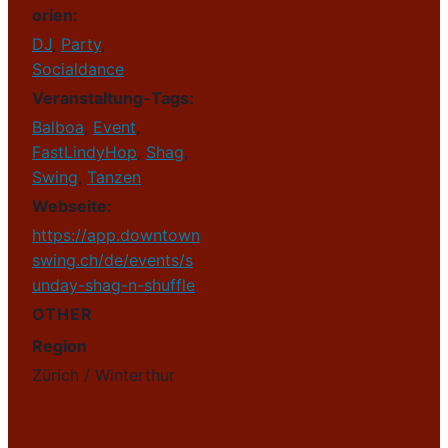
orien:
DJ
,
Party
,
Socialdance
Veranstaltung-Tags:
Balboa
,
Event
,
FastLindyHop
,
Shag
,
Swing
,
Tanzen
Webseite:
https://app.downtown
swing.ch/de/events/s
unday-shag-n-shuffle
OTHER
Region
Zürich / Winterthur