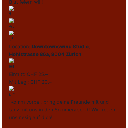
Blut feiern will!
Location:
Downtownswing Studio,
Hohlstrasse 86a, 8004 Zürich
Eintritt: CHF 25.–
Mit Legi: CHF 20.–
Komm vorbei, bring deine Freunde mit und
tanz mit uns in den Sommerabend! Wir freuen
uns riesig auf dich!