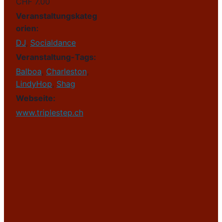
CHF 7.00
Veranstaltungskateg
orien:
DJ
,
Socialdance
Veranstaltung-Tags:
Balboa
,
Charleston
,
LindyHop
,
Shag
Webseite:
www.triplestep.ch