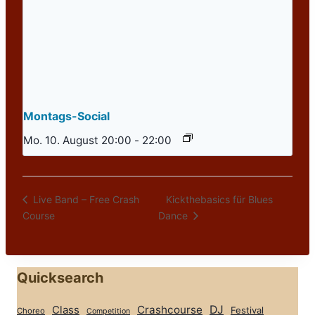
Montags-Social
Mo. 10. August 20:00
-
22:00
Kickthebasics für Blues
Live Band – Free Crash
Course
Dance
Quicksearch
Class
Crashcourse
DJ
Festival
Choreo
Competition