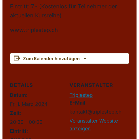
Eintritt: 7.- (Kostenlos für Teilnehmer der
aktuellen Kursreihe)
www.triplestep.ch
Zum Kalender hinzufügen
DETAILS
VERANSTALTER
Datum:
Triplestep
E-Mail
Fr. 1. März 2024
kontakt@triplestep.ch
Zeit:
Veranstalter-Website
20:30 - 00:00
anzeigen
Eintritt: