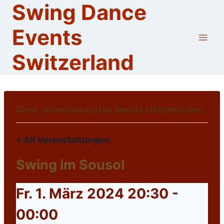
Swing Dance
Skip
to
Events
content
Switzerland
Diese Veranstaltung hat bereits stattgefunden.
« All Veranstaltungen
Swing im Sousol
Fr. 1. März 2024 20:30
-
00:00