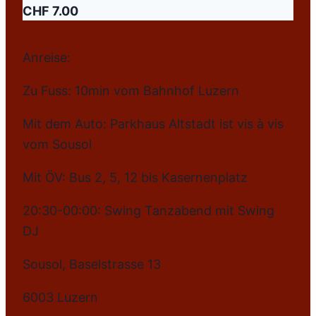
CHF 7.00
Anreise:
Zu Fuss: 10min vom Bahnhof Luzern
Mit dem Auto: Parkhaus Altstadt ist vis à vis
vom Sousol
Mit ÖV: Bus 2, 5, 12 bis Kasernenplatz
20:30-00:00: Swing Tanzabend mit Swing
DJ
Sousol, Baselstrasse 13
6003 Luzern