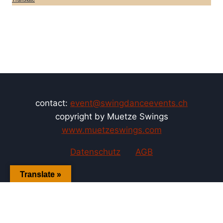
contact:
event@swingdanceevents.ch
copyright by Muetze Swings
www.muetzeswings.com
Datenschutz
AGB
Translate »