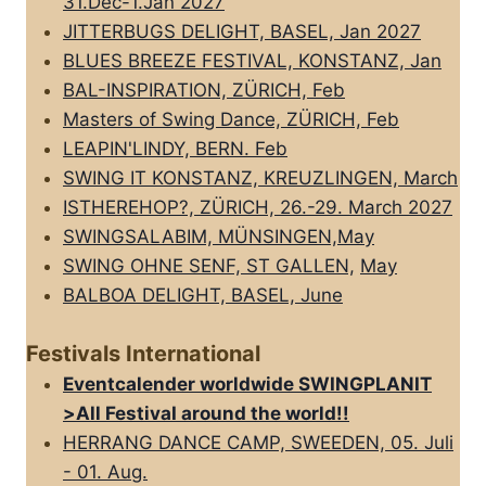
31.Dec-1.Jan 2027
JITTERBUGS DELIGHT, BASEL, Jan 2027
BLUES BREEZE FESTIVAL, KONSTANZ, Jan
BAL-INSPIRATION, ZÜRICH, Feb
Masters of Swing Dance, ZÜRICH, Feb
LEAPIN'LINDY, BERN. Feb
SWING IT KONSTANZ, KREUZLINGEN, March
ISTHEREHOP?, ZÜRICH, 26.-29. March 2027
SWINGSALABIM, MÜNSINGEN,May
SWING OHNE SENF, ST GALLEN,
May
BALBOA DELIGHT, BASEL, June
Festivals International
Eventcalender worldwide SWINGPLANIT
>All FestivaI around the world!!
HERRANG DANCE CAMP, SWEEDEN, 05. Juli
- 01. Aug.