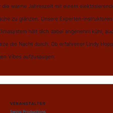
 die warme Jahreszeit mit einem elektrisieren
läche zu glänzen. Unsere Experten-Instruktore
limasystem hält dich dabei angenehm kühl, auc
ze die Nacht durch. Ob erfahrener Lindy Hopper
igen Vibes aufzusaugen.
VERANSTALTER
Swing Productions