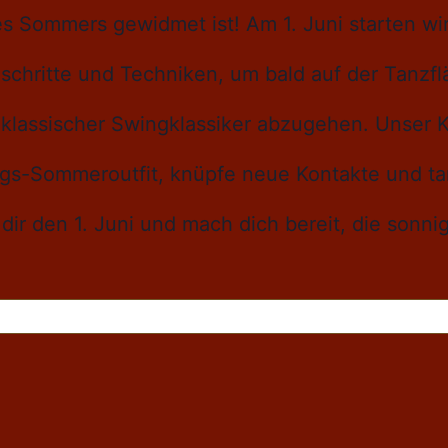
Sommers gewidmet ist! Am 1. Juni starten wir
chritte und Techniken, um bald auf der Tanzf
klassischer Swingklassiker abzugehen. Unser K
ngs-Sommeroutfit, knüpfe neue Kontakte und tan
dir den 1. Juni und mach dich bereit, die sonn