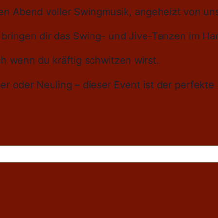
den Abend voller Swingmusik, angeheizt von u
n bringen dir das Swing- und Jive-Tanzen im H
h wenn du kräftig schwitzen wirst.
 oder Neuling – dieser Event ist der perfekte 