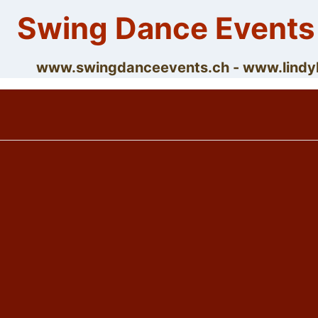
Skip
Swing Dance Events
to
content
www.swingdanceevents.ch - www.lin