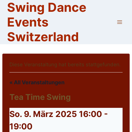
Swing Dance
Skip
to
Events
content
Switzerland
Diese Veranstaltung hat bereits stattgefunden.
« All Veranstaltungen
Tea Time Swing
So. 9. März 2025 16:00
-
19:00