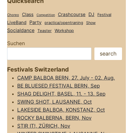
Quicksearch
Class
Crashcourse
DJ
Festival
Choreo
Competition
Party
LiveBand
practica/opentraning
Show
Socialdance
Workshop
Teaster
Suchen
search
Festivals Switzerland
CAMP BALBOA BERN, 27. July - 02. Aug.
BE BLUESED FESTIVAL BERN, Sep
SHAG DELIGHT, BASEL, 11. - 13. Sep
SWING SHOT, LAUSANNE, Oct
LAKESIDE BALBOA, KONSTANZ, Oct
ROCKY BALBERNA, BERN, Nov
STIR IT!, ZÜRICH, Nov