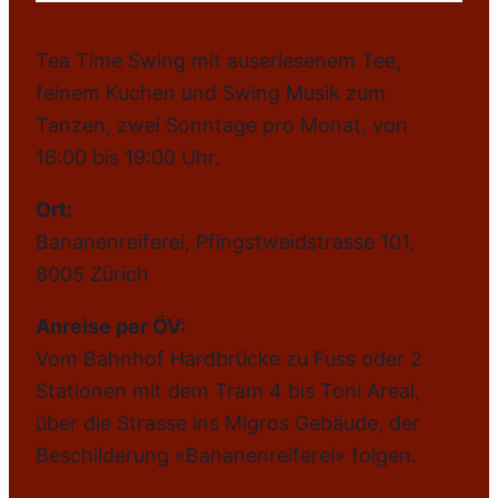
Tea Time Swing mit auserlesenem Tee,
feinem Kuchen und Swing Musik zum
Tanzen, zwei Sonntage pro Monat, von
16:00 bis 19:00 Uhr.
Ort:
Bananenreiferei, Pfingstweidstrasse 101,
8005 Zürich
Anreise per ÖV:
Vom Bahnhof Hardbrücke zu Fuss oder 2
Stationen mit dem Tram 4 bis Toni Areal,
über die Strasse ins Migros Gebäude, der
Beschilderung «Bananenreiferei» folgen.