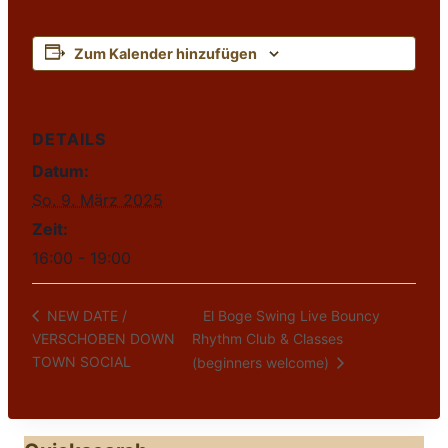
Zum Kalender hinzufügen
DETAILS
Datum:
So. 9. März 2025
Zeit:
16:00 - 19:00
El Boge Swing Live Bouncy
NEW DATE /
VERSCHOBEN DOWN
Rhythm Club & Classes
TOWN SOCIAL
(beginners welcome)