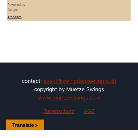
Powered by
Translate
contact:
event@swingdanceevents.ch
copyright by Muetze Swings
www.muetzeswings.com
Datenschutz
AGB
Translate »