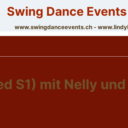
Skip
Swing Dance Events
to
content
www.swingdanceevents.ch - www.lin
 S1) mit Nelly und