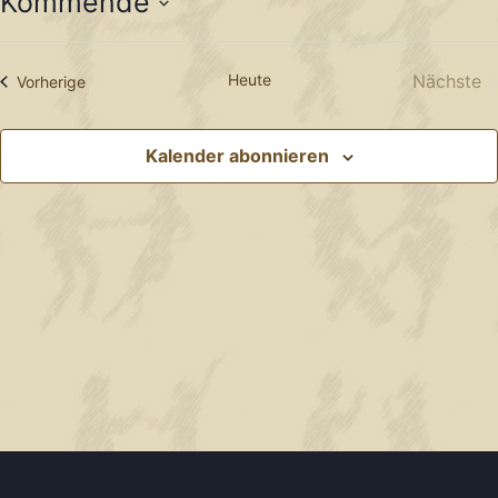
Kommende
Datum
wählen.
Heute
Nächste
Veranstaltungen
Vorherige
Veran
Kalender abonnieren